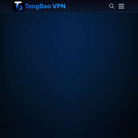
TongBao VPN
Meer informatie
netwerkprivacy
optimalisatie van wereldwijde