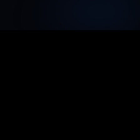
TongBao VPN
Bescherm je online privacy waar en
wanneer je wilt, geniet van een vrije
internetervaring
Software downloaden
Bronnen
Windows-versie
AI-kantoorversnelling
Android-versie
Delen & verdienen
iOS-versie
FAQ
Mac-versie
Nieuwste artikelen