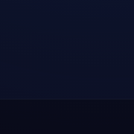
Dauerhaft kostenlose Testversion · Tägliches
automatisches Daten-Reset
AES-256-Verschlüsselung auf Unternehmensniveau ·
Sichere Datenübertragung
Eigenes Tunnelprotokoll · 4K-Video sofort abspielen
Voller Plattform-Support · Ein Konto, mehrere Geräte
synchron