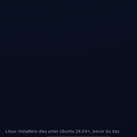
Empfohlen (.deb)
Für Ubuntu / Debian / Mint
Portabel (.AppImage)
Für Arch / Fedora und andere Distributionen
ARM-Version (.deb)
Für Raspberry Pi / ARM64-Server
ARM-Version (.AppImage)
Für andere ARM64-Distributionen
Ubuntu 24.04+: Führe folgenden Befehl aus, bevor du AppImage
nutzt:
sudo apt install libfuse2t64
Linux: Installiere dies unter Ubuntu 24.04+, bevor du das