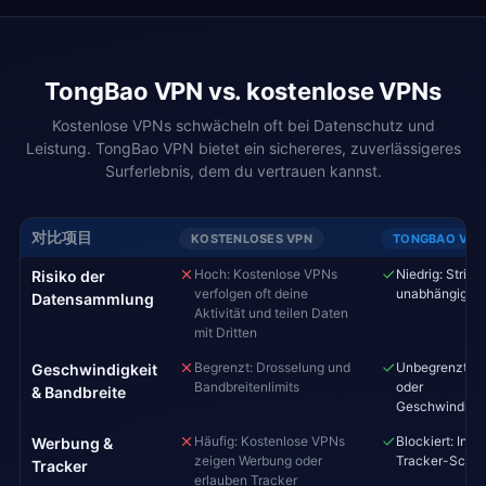
TongBao VPN vs. kostenlose VPNs
Kostenlose VPNs schwächeln oft bei Datenschutz und
Leistung. TongBao VPN bietet ein sichereres, zuverlässigeres
Surferlebnis, dem du vertrauen kannst.
对比项目
KOSTENLOSES VPN
TONGBAO VPN
Hoch: Kostenlose VPNs
Niedrig: Strikt
Risiko der
verfolgen oft deine
unabhängig ge
Datensammlung
Aktivität und teilen Daten
mit Dritten
Begrenzt: Drosselung und
Unbegrenzt: K
Geschwindigkeit
Bandbreitenlimits
oder
& Bandbreite
Geschwindigk
Häufig: Kostenlose VPNs
Blockiert: Inte
Werbung &
zeigen Werbung oder
Tracker-Schut
Tracker
erlauben Tracker