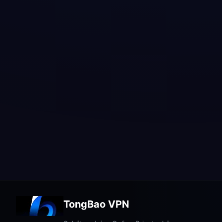
Wie installiere ich TongBao VPN nach dem
Download?
Warum TongBao VPN als erste Wahl?
TongBao VPN