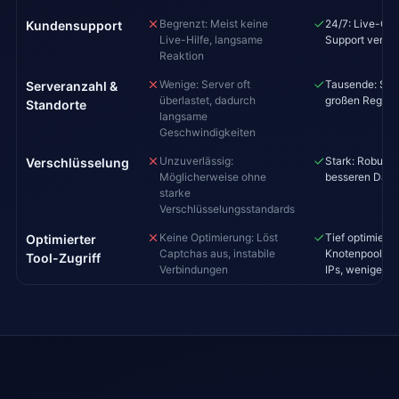
Begrenzt: Meist keine
24/7: Live-Cha
Kundensupport
Live-Hilfe, langsame
Support verfü
Reaktion
Wenige: Server oft
Tausende: Schn
Serveranzahl &
überlastet, dadurch
großen Region
Standorte
langsame
Geschwindigkeiten
Unzuverlässig:
Stark: Robuste
Verschlüsselung
Möglicherweise ohne
besseren Date
starke
Verschlüsselungsstandards
Keine Optimierung: Löst
Tief optimiert:
Optimierter
Captchas aus, instabile
Knotenpool, sa
Tool-Zugriff
Verbindungen
IPs, weniger 