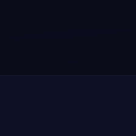
🇭🇰
🇯🇵
TW
🇰🇷
🇸🇬
🇺🇸
🇨🇦
🇬🇧
🇩🇪
🇳🇱
🇫🇷
🇦🇺