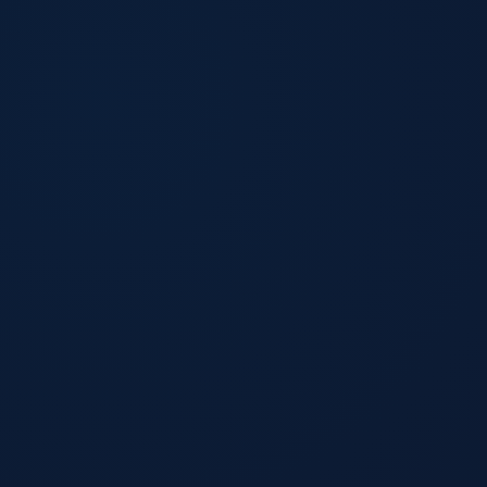
AI 创作加速
深度优化 ChatGPT、Gemini、Claude，验证难题迎刃
而解。
AI 生产力加速
IEPL 专线以纯净原生 IP 直达全球 AI 平台，AI 对话流
畅无阻。