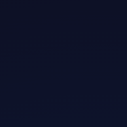
你的情况
推荐套餐
个人 AI 创作，少量设备
月付 · 每日免费流量
日常高频使用各类 AI 工具
年付 · 超低折扣
跨境团队共享一条纯净专
团队套餐 · 更多席位
线