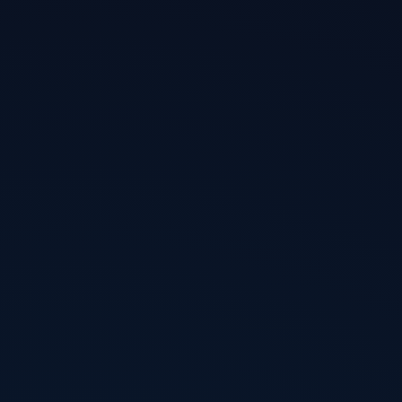
少遇到验证码、限速与风控。
隧道加密
金融级加密隧道，配合紧急断开保护，防止真实
IP 泄露。
DNS 防护
内置安全 DNS，防泄露、防劫持，让解析干净准
确。
全平台覆盖
Windows / macOS / iPhone·iPad / Android /
Linux 官方客户端，一个账号通用，也方便跨境