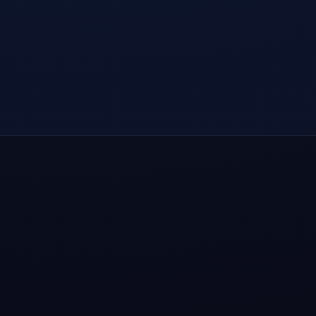
大幅减少「验证你是真人」弹窗与风控打断。
会话不中断
长时间 AI 对话与连续出图都保持稳定，不掉线。