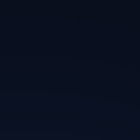
IEPL 专线直连
用国际专用线路替代公网，以最低延迟、最稳定
的路径直达全球 AI 平台。
智能分流
AI 与海外流量走专线，国内站点直连，速度与稳
定一并兼顾。
纯净原生 IP
出口 IP 经筛选、被识别为普通用户，AI 使用中更