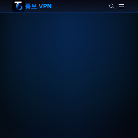
통보 VPN
내 추천 코드
******
로그인 또는 가입 후 전용 추천 코드를 볼 수 있습니다
로그인하여 보기
가입하여 받기